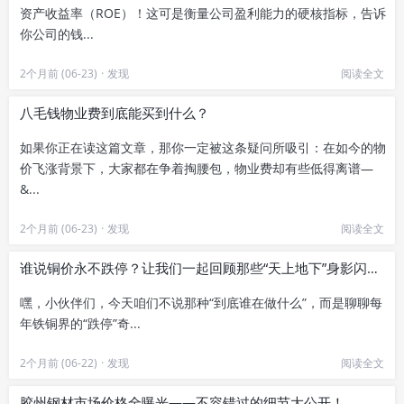
资产收益率（ROE）！这可是衡量公司盈利能力的硬核指标，告诉
你公司的钱...
2个月前 (06-23)
·
发现
阅读全文
八毛钱物业费到底能买到什么？
如果你正在读这篇文章，那你一定被这条疑问所吸引：在如今的物
价飞涨背景下，大家都在争着掏腰包，物业费却有些低得离谱—
&...
2个月前 (06-23)
·
发现
阅读全文
谁说铜价永不跌停？让我们一起回顾那些“天上地下”身影闪现的年份
嘿，小伙伴们，今天咱们不说那种“到底谁在做什么”，而是聊聊每
年铁铜界的“跌停”奇...
2个月前 (06-22)
·
发现
阅读全文
胶州钢材市场价格全曝光——不容错过的细节大公开！