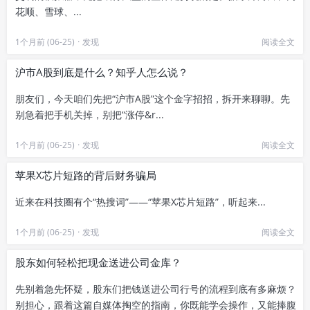
花顺、雪球、...
1个月前 (06-25)
·
发现
阅读全文
沪市A股到底是什么？知乎人怎么说？
朋友们，今天咱们先把“沪市A股”这个金字招招，拆开来聊聊。先
别急着把手机关掉，别把“涨停&r...
1个月前 (06-25)
·
发现
阅读全文
苹果X芯片短路的背后财务骗局
近来在科技圈有个“热搜词”——“苹果X芯片短路”，听起来...
1个月前 (06-25)
·
发现
阅读全文
股东如何轻松把现金送进公司金库？
先别着急先怀疑，股东们把钱送进公司行号的流程到底有多麻烦？
别担心，跟着这篇自媒体掏空的指南，你既能学会操作，又能捧腹