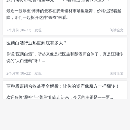
最近一波厚重·薄薄的云雾在胶州钢材市场里漫舞，价格也跟着起
降，咱们一起拆开这件“铁衣”来看...
2个月前 (06-22)
·
发现
阅读全文
医药白酒行业热度到底有多大？
你说“医药白酒”，听起来像是把医生和酿酒师合体了，真是江湖传
说的“大白连药”呀！...
2个月前 (06-22)
·
发现
阅读全文
两种股票组合收益率全解析：让你的资产像魔方一样翻转！
欢迎各位“股神”与“菜鸟”们点击进来，今天的主题是——两...
2个月前 (06-21)
·
发现
阅读全文
海航控股与马云的财务大戏