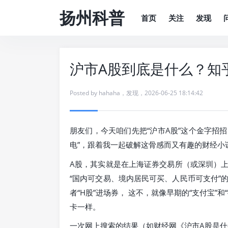
扬州科普
首页
关注
发现
沪市A股到底是什么？知
Posted by
hahaha
，
发现
，
2026-06-25 18:14:42
朋友们，今天咱们先把“沪市A股”这个金字招招
电”，跟着我一起破解这骨感而又有趣的财经小
A股，其实就是在上海证券交易所（或深圳）
“国内可交易、境内居民可买、人民币可支付”的
者“H股”进场券， 这不，就像早期的“支付宝
卡一样。
一次网上搜索的结果（如财经网《沪市A股是什