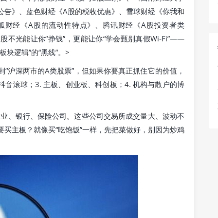
公告》、蓝色财经《A股的税收优惠》、雪球财经《你我和
狐财经《A股的流动性特点》、腾讯财经《A股投资者类
不光能让你“挣钱”，更能让你“学会甄别真假Wi‑Fi”——
板块逻辑”的“黑线”。>
到“沪深两市的A类股票”，但如果你要真正抓住它的价值，
 抖音滚球；3. 主板、创业板、科创板；4. 机构与散户的博
企业、银行、保险公司。这些公司交易所成交量大、波动不
。要买主板？就像买“吃饱饭”一样，先把菜做好，别因为炒鸡