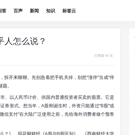
问答
百声
新闻
知识
标签云
乎人怎么说？
已阅读 65 次
，拆开来聊聊。先别急着把手机关掉，别把“涨停”当成“停
谜题。
上市、以人民币计价、供国内普通投资者买卖的股票。它是
证券形式。想当年，A股刚诞生时，外资只能通过“B股”或
”和“微信支付”在大陆广泛使用之前，先给海外消费者做个预售
么？》、同花顺财经《A股与B股区别》、《西南财经大学