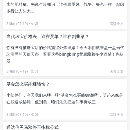
步的肥胖猫。先说个冷知识：油价跟季风、战争、失恋一样，起因
多得让人头大...
3周前 (07-19)
·
知识
阅读全文
当代珠宝价格表：谁在买单？谁在割韭菜？
你有没有被珠宝店的价格震得外焦里嫩？今天咱们就来盘一盘当代
珠宝界的天价天条，看看这些blingbling背后藏着多少猫腻！先从
最...
3周前 (07-19)
·
知识
阅读全文
基金怎么买能赚钱快？
小伙伴们，今天我们来聊一聊“基金怎么买能赚钱吗”，听起来像是
在找速成秘籍，但别急，咱们先先把这件事拆成三...
3周前 (07-19)
·
知识
阅读全文
通达信黑马涨停王指标公式