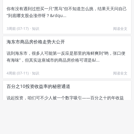
你有没有遇到过想买一只“黑马”但不知道怎么挑，结果天天问自己
“到底哪支股会涨停呀？&rdqu...
3周前 (07-17)
·
知识
阅读全文
海东市商品房价格走势大公开
说到海东市，很多人可能第一反应是那里的海鲜爽到“哟，张口便
有海味”，但其实这座城市的商品房价格可谓是&l...
4周前 (07-11)
·
知识
阅读全文
百分之10投资收益率的秘密通道
说起投资，咱们可不少人被一个数字吸引——百分之十的年收益
率。它像是理财界的“特斯拉&rdqu...
4周前 (07-11)
·
知识
阅读全文
A股上如何进行流通市值设置？