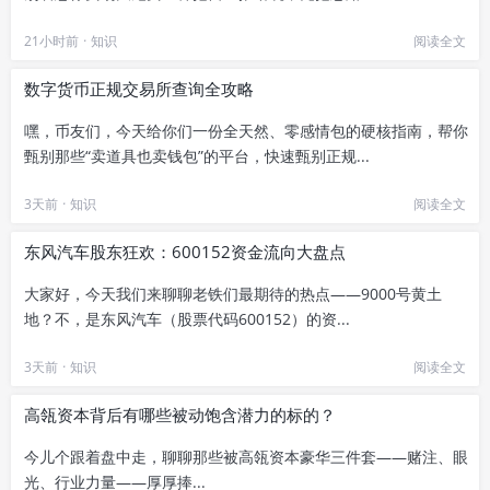
21小时前
·
知识
阅读全文
数字货币正规交易所查询全攻略
嘿，币友们，今天给你们一份全天然、零感情包的硬核指南，帮你
甄别那些“卖道具也卖钱包”的平台，快速甄别正规...
3天前
·
知识
阅读全文
东风汽车股东狂欢：600152资金流向大盘点
大家好，今天我们来聊聊老铁们最期待的热点——9000号黄土
地？不，是东风汽车（股票代码600152）的资...
3天前
·
知识
阅读全文
高瓴资本背后有哪些被动饱含潜力的标的？
今儿个跟着盘中走，聊聊那些被高瓴资本豪华三件套——赌注、眼
光、行业力量——厚厚捧...