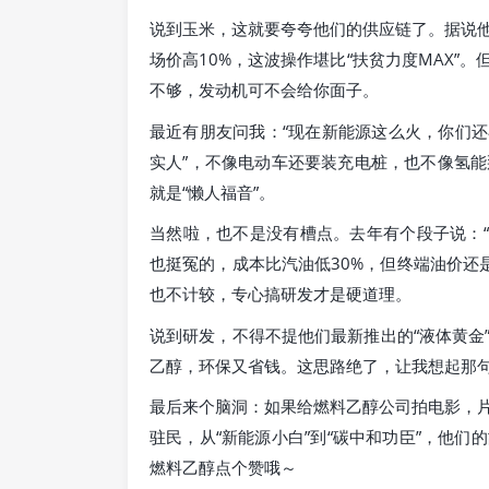
说到玉米，这就要夸夸他们的供应链了。据说
场价高10%，这波操作堪比“扶贫力度MAX”
不够，发动机可不会给你面子。
最近有朋友问我：“现在新能源这么火，你们还
实人”，不像电动车还要装充电桩，也不像氢能那
就是“懒人福音”。
当然啦，也不是没有槽点。去年有个段子说：“
也挺冤的，成本比汽油低30%，但终端油价还
也不计较，专心搞研发才是硬道理。
说到研发，不得不提他们最新推出的“液体黄金
乙醇，环保又省钱。这思路绝了，让我想起那句
最后来个脑洞：如果给燃料乙醇公司拍电影，
驻民，从“新能源小白”到“碳中和功臣”，他
燃料乙醇点个赞哦～