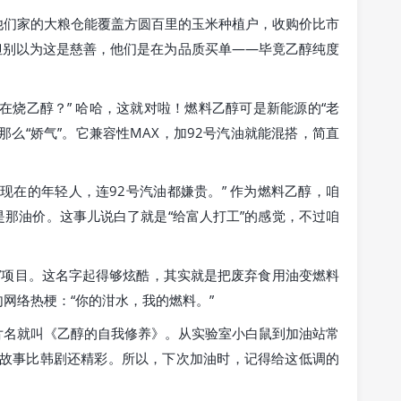
他们家的大粮仓能覆盖方圆百里的玉米种植户，收购价比市
。但别以为这是慈善，他们是在为品质买单——毕竟乙醇纯度
在烧乙醇？” 哈哈，这就对啦！燃料乙醇可是新能源的“老
么“娇气”。它兼容性MAX，加92号汽油就能混搭，简直
现在的年轻人，连92号汽油都嫌贵。” 作为燃料乙醇，咱
是那油价。这事儿说白了就是“给富人打工”的感觉，不过咱
”项目。这名字起得够炫酷，其实就是把废弃食用油变燃料
网络热梗：“你的泔水，我的燃料。”
片名就叫《乙醇的自我修养》。从实验室小白鼠到加油站常
们的故事比韩剧还精彩。所以，下次加油时，记得给这低调的