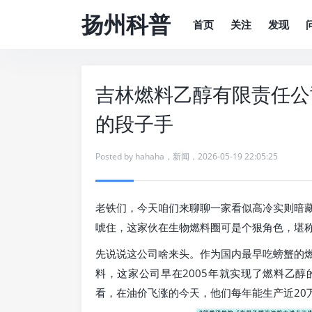
扬州科普
首页
关注
发现
吉林燃料乙醇有限责任公
的段子手
Posted by
hahaha
，
新闻
，
2026-05-19 22:05:25
老铁们，今天咱们来聊聊一家看似高冷实则暗
唬住，这家伙在生物燃料圈可是个狠角色，堪称
先说说这公司啥来头。作为国内最早吃螃蟹的
料，这家公司早在2005年就实现了燃料乙醇
看，在油价飞涨的今天，他们每年能生产近20