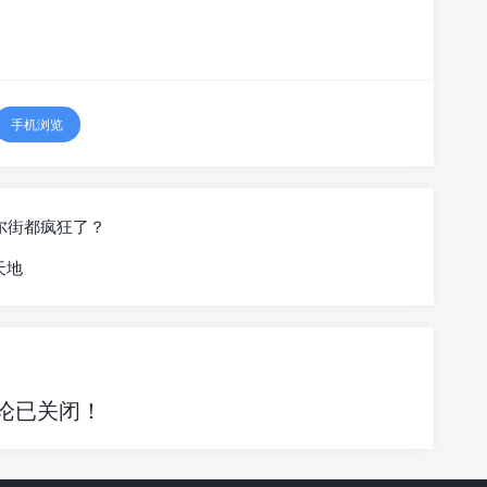
手机浏览
华尔街都疯狂了？
天地
论已关闭！