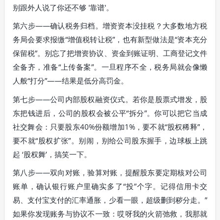
别跟外人说了你还不够 '靠谱'。
第六步——确认税务归档。增资资本没挂税？大多数地方税
务局会要求报缴“增值税转让税”，也有新型做法是“资本充分
保留税”。别忘了把增资协议、资金到账证明、工商登记文件
全备齐，准备“上传备案”。一旦程序不全，税务局就会像懒
人般“打分”——结果是低分高罚金。
第七步——公司内部股权融资仪式。若你是股票式增发，股
东把钱进后，公司的股权会被公平“拆分”。你可以把它当成
社交舞会：只要股东40%份额增加1%，要不就“股权稀释”，
要不就“股权扩张”。别闹，别给公司股东握手，边球板上跳
起 ‘股权舞’，搞笑一下。
第八步——双向对账，验算对账，提醒股东要定期核对公司
账单，确认银行账户里确实多了“投”个字。记得信用卡交
易、支付宝支付的汇率通胀，少看一眼，超级删到秽分走。”
如果你发现账务与协议不一致：哎呀我的火箭弛救，我那就