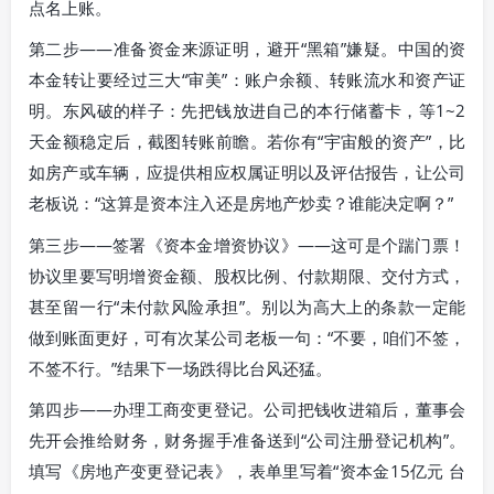
点名上账。
第二步——准备资金来源证明，避开“黑箱”嫌疑。中国的资
本金转让要经过三大“审美”：账户余额、转账流水和资产证
明。东风破的样子：先把钱放进自己的本行储蓄卡，等1~2
天金额稳定后，截图转账前瞻。若你有“宇宙般的资产”，比
如房产或车辆，应提供相应权属证明以及评估报告，让公司
老板说：“这算是资本注入还是房地产炒卖？谁能决定啊？”
第三步——签署《资本金增资协议》——这可是个踹门票！
协议里要写明增资金额、股权比例、付款期限、交付方式，
甚至留一行“未付款风险承担”。别以为高大上的条款一定能
做到账面更好，可有次某公司老板一句：“不要，咱们不签，
不签不行。”结果下一场跌得比台风还猛。
第四步——办理工商变更登记。公司把钱收进箱后，董事会
先开会推给财务，财务握手准备送到“公司注册登记机构”。
填写《房地产变更登记表》，表单里写着“资本金15亿元 台