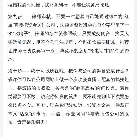
拉错我的时间槽，找财务列行，不能让税务局吃瓜。
第九步——律师审核。不要一生想着自己能通过银""的“红
旗”直接把资金送进公司，法律监督没准会在每个字里留下一
次“吹哨子”。律师的存在就像眼镜：只要成交闭合，接受人
需确凿无误，即符合公司法规定，个别条款需要删减。推荐
让律师把协议再审一次，毕竟不想之后“抡电话”扣除你的资
本。
第十步——终于可以庆祝啦。把你与公司的舞台变成什么？
或许你可以在公司网站上做一个庆功会直播，配套的搞笑短
片、摇滚版的股权歌，买票票的“谁不想看”瞬间投票。若你
觉得脸可不敢，说完你惊喜的笑声：要不就先聊聊下次要怎
么转资本金。其实，现在你已经知道，转资本金是一件既正
常又“活泼”的事情。不信，你去问问熊猫表情包公司的股
东，肯定是乐翻天！