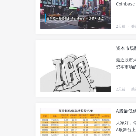
Coinba
2天前
·
关
资本市场
最近股市大
资本市场的.
2天前
·
关
A股最低
大家好，
A股舞台上