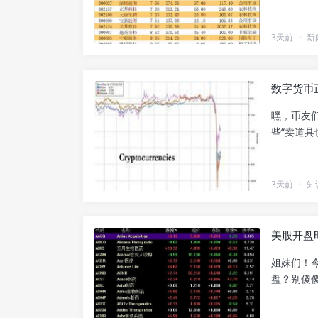
3天前
·
新
数字货币
嘿，币友
些“卖道具
3天前
·
知
美股开盘
姐妹们！
盘？别傻傻