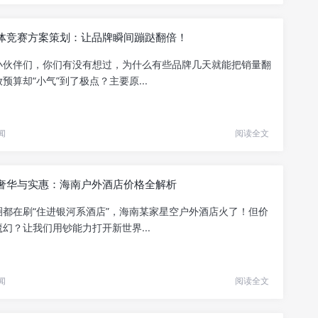
体竞赛方案策划：让品牌瞬间蹦跶翻倍！
小伙伴们，你们有没有想过，为什么有些品牌几天就能把销量翻
预算却“小气”到了极点？主要原...
闻
阅读全文
奢华与实惠：海南户外酒店价格全解析
圈都在刷“住进银河系酒店”，海南某家星空户外酒店火了！但价
幻？让我们用钞能力打开新世界...
闻
阅读全文