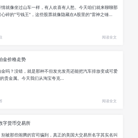
行情就像坐过山车一样，有人欢喜有人愁。今天咱们就来聊聊那
心碎的"亏钱王"，这些股票就像隐藏在A股里的"雷神之锤...
注
阅读全文
铂金价格走势
铂金吗？没错，就是那种不但发光发亮还能把汽车排放变成可爱
体的贵金属。今天我们从淘宝夸克...
答
阅读全文
数字货币交易所
，别被那些闹腾的官司骗到，真正的美国大交易所名字其实名叫