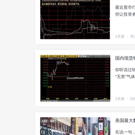
最近股市
些让投资者
2天前
·
关
国内现货
你听说过
“无害”气
2天前
·
问
美国最大
先说一句