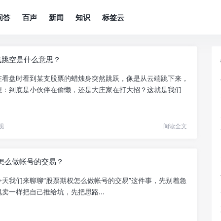
问答
百声
新闻
知识
标签云
线跳空是什么意思？
在看盘时看到某支股票的蜡烛身突然跳跃，像是从云端跳下来，
想：到底是小伙伴在偷懒，还是大庄家在打大招？这就是我们
现
阅读全文
怎么做帐号的交易？
今天我们来聊聊“股票期权怎么做帐号的交易”这件事，先别着急
卖一样把自己推给坑，先把思路...