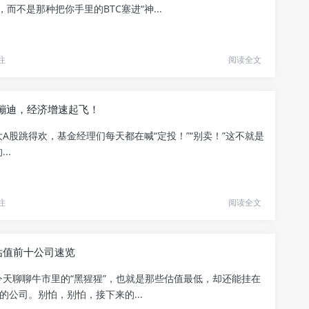
se，而不是那种把你手里的BTC塞进“神...
注
阅读全文
蹦迪，经济增速起飞！
A股跳得欢，基金经理们每天都在喊“定投！”“别卖！”这不就是
..
注
阅读全文
估值前十公司速览
今天聊聊牛市里的“黑猩猩”，也就是那些估值最低，却还能挂在
的公司。别怕，别怕，接下来的...