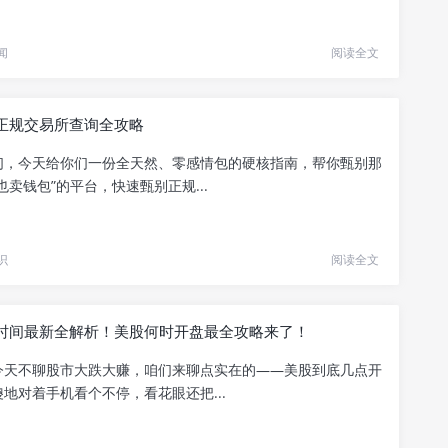
闻
阅读全文
正规交易所查询全攻略
们，今天给你们一份全天然、零感情包的硬核指南，帮你甄别那
也卖钱包”的平台，快速甄别正规...
识
阅读全文
时间最新全解析！美股何时开盘最全攻略来了！
今天不聊股市大跌大赚，咱们来聊点实在的——美股到底几点开
地对着手机看个不停，看花眼还把...