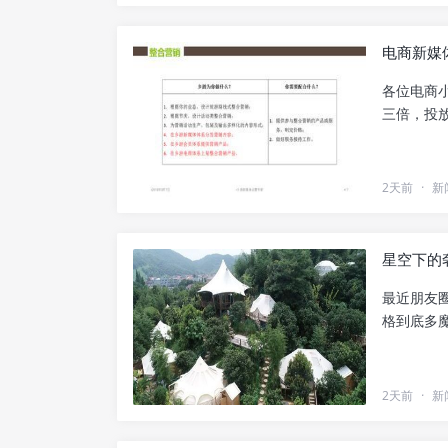
电商新媒
各位电商
三倍，投放
2天前
·
新
星空下的
最近朋友
格到底多魔
2天前
·
新