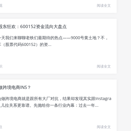
现
阅读全文
股东狂欢：600152资金流向大盘点
今天我们来聊聊老铁们最期待的热点——9000号黄土地？不，
股票代码600152）的资...
识
阅读全文
做跨境电商INS？
做跨境电商就是跟所有大厂对抗，结果却发现其实跟Instagra
儿拉关系更靠谱。先抛给你一条行业内幕：过去一年...
注
阅读全文