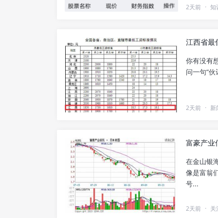
2天前
·
知
江西省最
你有没有
问一句“伙
2天前
·
新
富豪产业
在金山银
像是富翁
号...
2天前
·
关