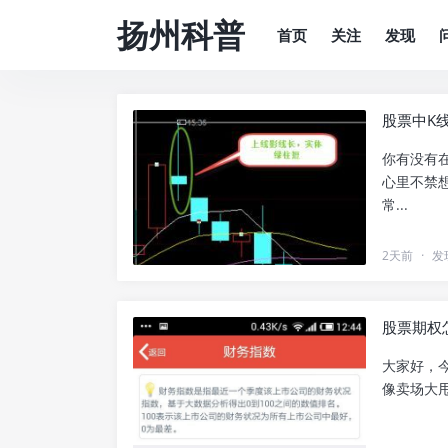
扬州科普
首页
关注
发现
股票中K
你有没有
心里不禁
常...
2天前
·
发
股票期权
大家好，
像卖场大甩