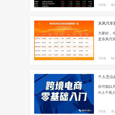
3天前
·
发
东风汽车
大家好，
是东风汽车（
3天前
·
知
个人怎么
你可能以为
m上个高人
3天前
·
关