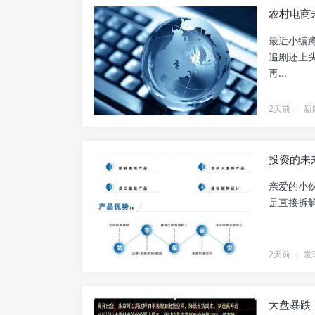
农村电商
最近小编
追剧还上
再...
2天前
·
新
投资的未
亲爱的小
是直接拆解
2天前
·
发
大盘暴跌