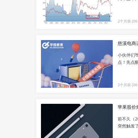
2个月前 (06-
慈溪电商
小伙伴们
点！先点醒
2个月前 (06-
苹果股价
前不久（2
突然触发了