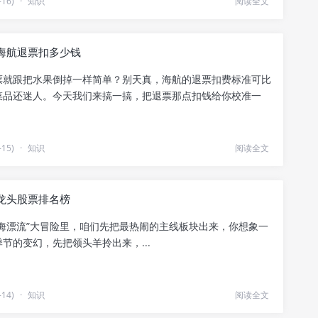
16)
·
知识
阅读全文
海航退票扣多少钱
票就跟把水果倒掉一样简单？别天真，海航的退票扣费标准可比
菜品还迷人。今天我们来搞一搞，把退票那点扣钱给你校准一
15)
·
知识
阅读全文
龙头股票排名榜
股海漂流”大冒险里，咱们先把最热闹的主线板块出来，你想象一
节的变幻，先把领头羊拎出来，...
14)
·
知识
阅读全文