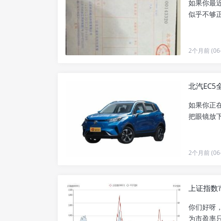
如果你最
似乎不够正能
2个月前 (06-
北汽EC
如果你正
把眼镜放下
2个月前 (06-
上证指数
你们好呀
为市盈率只