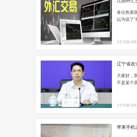
江阴外汇
各位热衷
以为说了“
2个月前 (06-
辽宁省农
大家好，
不是某个高
2个月前 (06-
苹果手机