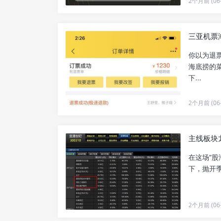
2个月前 (06-
三亚机票
你以为退
海底捞的
下...
2个月前 (06-
主线板块
在这场“
下，抛开季
2个月前 (06-