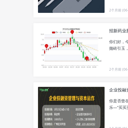
2个月前 (06-
招新药业
你们好，今
抛砖引玉，
2个月前 (06-
企业投融
你是否曾
乐—“买买买