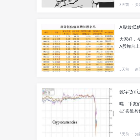
3天前
·
关
A股最低
大家好，
A股舞台上
5天前
·
新
数字货币
嘿，币友
些“卖道具
5天前
·
知