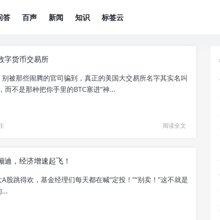
问答
百声
新闻
知识
标签云
数字货币交易所
，别被那些闹腾的官司骗到，真正的美国大交易所名字其实名叫
se，而不是那种把你手里的BTC塞进“神...
注
阅读全文
蹦迪，经济增速起飞！
A股跳得欢，基金经理们每天都在喊“定投！”“别卖！”这不就是
..