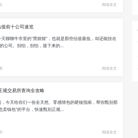
注
阅读全文
估值前十公司速览
今天聊聊牛市里的“黑猩猩”，也就是那些估值最低，却还能挂在
的公司。别怕，别怕，接下来的...
闻
阅读全文
正规交易所查询全攻略
们，今天给你们一份全天然、零感情包的硬核指南，帮你甄别那
也卖钱包”的平台，快速甄别正规...
识
阅读全文