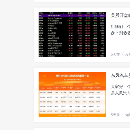
美股开盘
姐妹们！
盘？别傻傻
5天前
·
发
东风汽车
大家好，
是东风汽车（
5天前
·
知