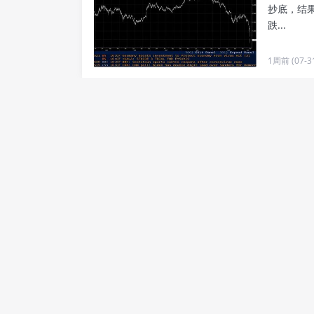
抄底，结
跌...
1周前 (07-3
玩转A股
你知道吗
教育板块，
1周前 (07-3
欧元未来
你是否走
“欧元/美元