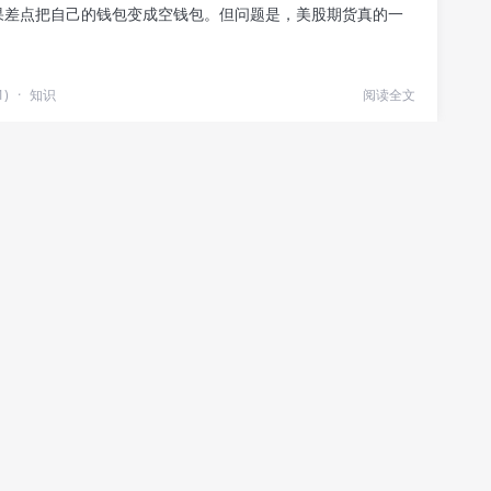
果差点把自己的钱包变成空钱包。但问题是，美股期货真的一
1)
·
知识
阅读全文
教育公司：校园到云端的摇滚之旅
？A股不仅有钢铁、地产还有比你想象中更炫的教育板块。说到
盘点可不简单——从传统补习班到...
1)
·
新闻
阅读全文
一年走势与你我共探数字的魔法
过香榭丽舍，看到欧元标志的钞票在排档？或者刚刚刷完一条
3.78”的行情推送，心...