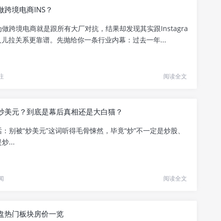
做跨境电商INS？
做跨境电商就是跟所有大厂对抗，结果却发现其实跟Instagra
儿拉关系更靠谱。先抛给你一条行业内幕：过去一年...
注
阅读全文
炒美元？到底是幕后真相还是大白猫？
：别被“炒美元”这词听得毛骨悚然，毕竟“炒”不一定是炒股、
...
闻
阅读全文
盘热门板块房价一览