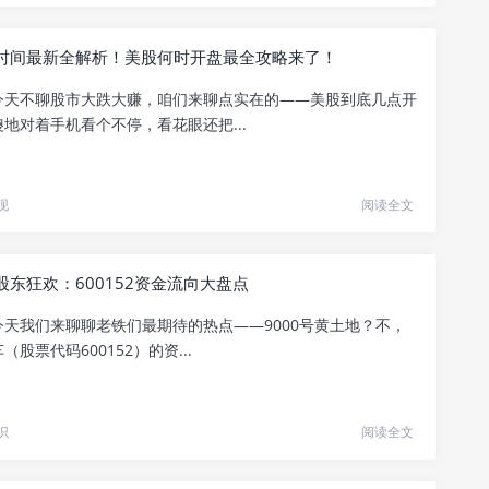
时间最新全解析！美股何时开盘最全攻略来了！
今天不聊股市大跌大赚，咱们来聊点实在的——美股到底几点开
地对着手机看个不停，看花眼还把...
现
阅读全文
股东狂欢：600152资金流向大盘点
今天我们来聊聊老铁们最期待的热点——9000号黄土地？不，
股票代码600152）的资...
识
阅读全文