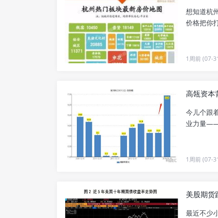
想知道杭
价格把你打成
1周前 (07-3
高瓴资本
今儿个跟
业力量——
1周前 (07-3
美股期货
最近不少