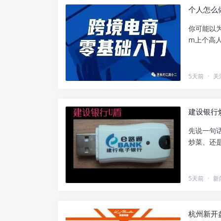
个人怎么
你可能以为
m上个高人
5天前
·
关
建设银行
先说一句话
炒菜、还是炒
5天前
·
新
杭州新开