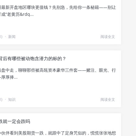
州最新开盘地区哪块更值钱？先别急，先给你一条秘籍——别让
“老黄历&rdq...
1)
·
新闻
阅读全文
背后有哪些被动饱含潜力的标的？
着盘中走，聊聊那些被高瓴资本豪华三件套——赌注、眼光、行
厚厚捧...
1)
·
知识
阅读全文
跌就一定会跌吗
小伙伴看到美股期货一跌，就跟中了定身咒似的，慌慌张张地想