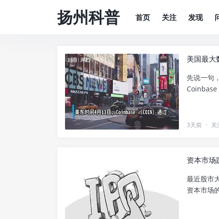
扬州科普
首页
关注
发现
美国最大
先说一句
Coinba
3天前
·
关
资本市场
最近股市大
资本市场的.