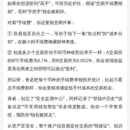
如果你想进阶到“高手”，可得另起炉灶，细读“交易手续费细
则”，否则“手把手”就会被刷掉。
对着“手续费”，你还要留意两件事：
① 容易低至百分之一，等价于给下一集“加点料”的“成本分
担”，在极小的手续费掩藏财神来接。
② 知道多少个交易所对不同币种收割比率不一样：A交易所
的BTC手续费为0.1%，而B交易所为0.002%，你会发现收益
星系在两者之间明明可以做点“套利”。
所以呀，务必把每个币种的手续费单独拆开统计，比起只看
总手续费那样，你会更精准捕捉低手付成本的交易机会。
再者，别忘了“安全监测中心”，同样记录了“登陆IP历史”“设
备信息”“不常用钱包警告”等多维度数据。给你一个早警系
统，预防你“钱包被抓走”。
从资产至安全，整个账户信息都是你交易的“驾驶证”。知识