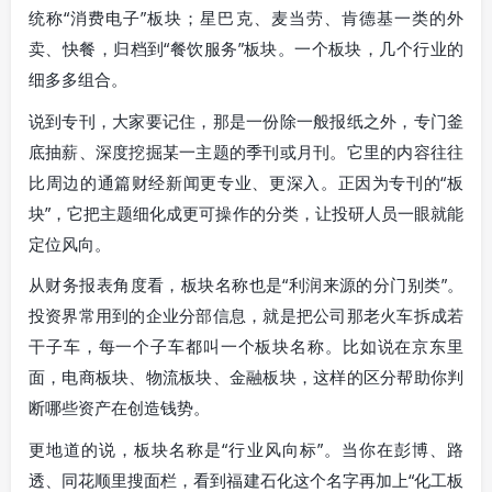
统称“消费电子”板块；星巴克、麦当劳、肯德基一类的外
卖、快餐，归档到“餐饮服务”板块。一个板块，几个行业的
细多多组合。
说到专刊，大家要记住，那是一份除一般报纸之外，专门釜
底抽薪、深度挖掘某一主题的季刊或月刊。它里的内容往往
比周边的通篇财经新闻更专业、更深入。正因为专刊的“板
块”，它把主题细化成更可操作的分类，让投研人员一眼就能
定位风向。
从财务报表角度看，板块名称也是“利润来源的分门别类”。
投资界常用到的企业分部信息，就是把公司那老火车拆成若
干子车，每一个子车都叫一个板块名称。比如说在京东里
面，电商板块、物流板块、金融板块，这样的区分帮助你判
断哪些资产在创造钱势。
更地道的说，板块名称是“行业风向标”。当你在彭博、路
透、同花顺里搜面栏，看到福建石化这个名字再加上“化工板