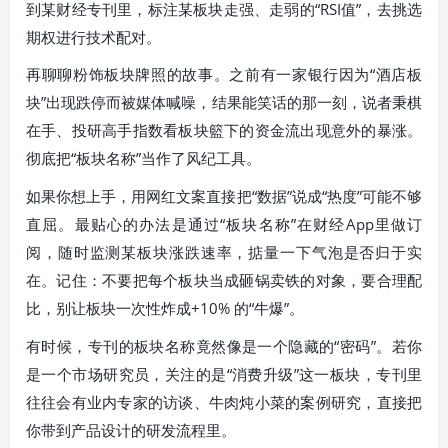
到某财经专刊里，标注某板块走强、走弱的“RSI值”，去挑选
期权进行技术配对。
再聊聊粉饰板块牌照的故事。之前有一家银行因为“酒店板
块”出现跌停而被媒体喊噪，结果能笑话的那一刻，说者秉棋
在手、投研高手指数看板块籃下的资金流出现意外的暴涨。
彻底把“板块名称”当作了风纪工具。
如果你想上手，用网红文案直接把“数据”说成“热度”可能不够
直屈。最贴心的办法是通过“板块名称”在财经App里做订
阅，随时监测某板块涨跌速率，掂量一下气泡是否归于实
在。记住：不要把每个板块当成砸锅卖铁的对象，要合理配
比，别让板块一次性炸成+10% 的“牛爆”。
有时候，专刊的板块名称竟然像是一个隐藏的“密码”。若你
是一个市场研究员，关注的是“消费升级”这一板块，专刊里
往往会有业内专家的访谈、牛肉炖小菜的案例研究，直接把
你带到产品设计的研发流程里。