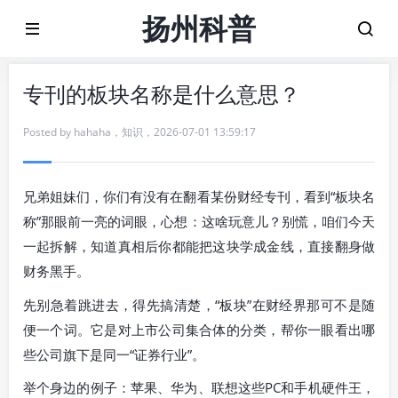
扬州科普
专刊的板块名称是什么意思？
Posted by
hahaha
，
知识
，
2026-07-01 13:59:17
兄弟姐妹们，你们有没有在翻看某份财经专刊，看到“板块名
称”那眼前一亮的词眼，心想：这啥玩意儿？别慌，咱们今天
一起拆解，知道真相后你都能把这块学成金线，直接翻身做
财务黑手。
先别急着跳进去，得先搞清楚，“板块”在财经界那可不是随
便一个词。它是对上市公司集合体的分类，帮你一眼看出哪
些公司旗下是同一“证券行业”。
举个身边的例子：苹果、华为、联想这些PC和手机硬件王，