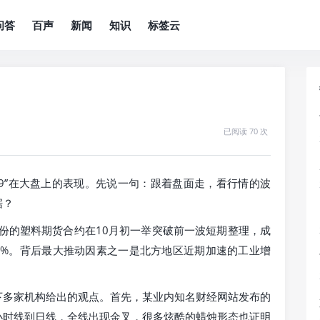
问答
百声
新闻
知识
标签云
已阅读 70 次
09”在大盘上的表现。先说一句：跟着盘面走，看行情的波
据？
月份的塑料期货合约在10月初一举突破前一波短期整理，成
约2.8%。背后最大推动因素之一是北方地区近期加速的工业增
下多家机构给出的观点。首先，某业内知名财经网站发布的
4小时线到日线，全线出现金叉，很多炫酷的蜡烛形态也证明