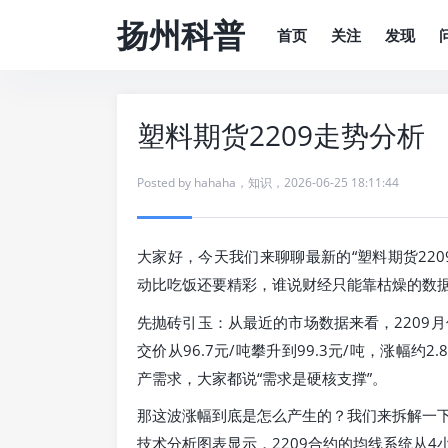
扬州科普
首页
关注
发现
塑料期货2209走势分析
Posted by
hahaha
，
知识
，
2026-06-25 18:11:44
大家好，今天我们来聊聊最新的“塑料期货22
动比吃饭还要精彩，谁说财经只能靠枯燥的数
先抛砖引玉：从最近的市场数据来看，2209
交价从96.7元/吨攀升到99.3元/吨，涨幅
产需求，大家都说“需求是硬核支撑”。
那这波涨幅到底是怎么产生的？我们来拆解一
技术分析图表显示，2209合约的均线系统从