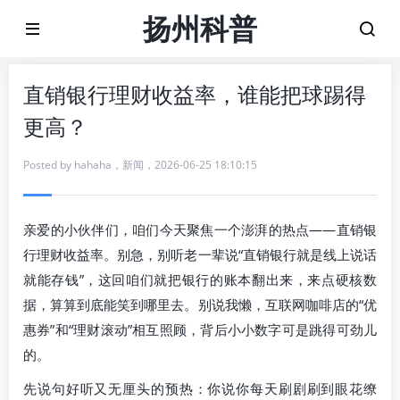
扬州科普
直销银行理财收益率，谁能把球踢得
更高？
Posted by
hahaha
，
新闻
，
2026-06-25 18:10:15
亲爱的小伙伴们，咱们今天聚焦一个澎湃的热点——直销银
行理财收益率。别急，别听老一辈说“直销银行就是线上说话
就能存钱”，这回咱们就把银行的账本翻出来，来点硬核数
据，算算到底能笑到哪里去。别说我懒，互联网咖啡店的“优
惠券”和“理财滚动”相互照顾，背后小小数字可是跳得可劲儿
的。
先说句好听又无厘头的预热：你说你每天刷剧刷到眼花缭