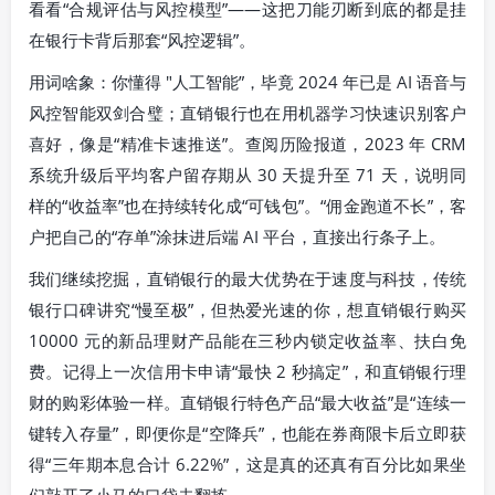
看看“合规评估与风控模型”——这把刀能刃断到底的都是挂
在银行卡背后那套“风控逻辑”。
用词啥象：你懂得 "人工智能”，毕竟 2024 年已是 AI 语音与
风控智能双剑合璧；直销银行也在用机器学习快速识别客户
喜好，像是“精准卡速推送”。查阅历险报道，2023 年 CRM
系统升级后平均客户留存期从 30 天提升至 71 天，说明同
样的“收益率”也在持续转化成“可钱包”。“佣金跑道不长”，客
户把自己的“存单”涂抹进后端 AI 平台，直接出行条子上。
我们继续挖掘，直销银行的最大优势在于速度与科技，传统
银行口碑讲究“慢至极”，但热爱光速的你，想直销银行购买
10000 元的新品理财产品能在三秒内锁定收益率、扶白免
费。记得上一次信用卡申请“最快 2 秒搞定”，和直销银行理
财的购彩体验一样。直销银行特色产品“最大收益”是“连续一
键转入存量”，即便你是“空降兵”，也能在券商限卡后立即获
得“三年期本息合计 6.22%”，这是真的还真有百分比如果坐
们敲开了小马的口袋去翻拣。