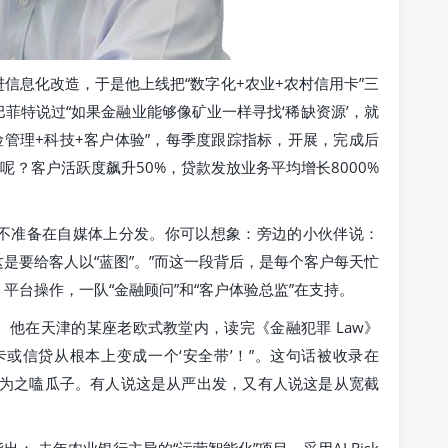
信息化改造，于是他上线把“数字化+农业+农村信用卡”三
菲特说过“如果金融业能够像矿业一样寻找‘稀缺资源’，就
险管理+科技+客户体验”，每季度跟踪指标，开展，完成后
呢？客户活跃度飙升50%，贷款发放业务平均增长8000%
不准备在自媒体上分发。你可以想象：旁边的小伙伴说：
这是要给客人以“蓝图”。”而这一段背后，是每个客户每天忙
平台操作，一队“金融顾问”和“客户体验总监”在支持。
他在天津的某座老欧式教堂内，读完《金融犯罪 Law》
或信贷从根本上变成一个‘安全带’！”。这句话被收录在
业为之嗑瓜子。有人说这是从严出发，又有人说这是从宽截