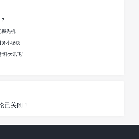
啊？
把握先机
财务小秘诀
“科大讯飞”
论已关闭！