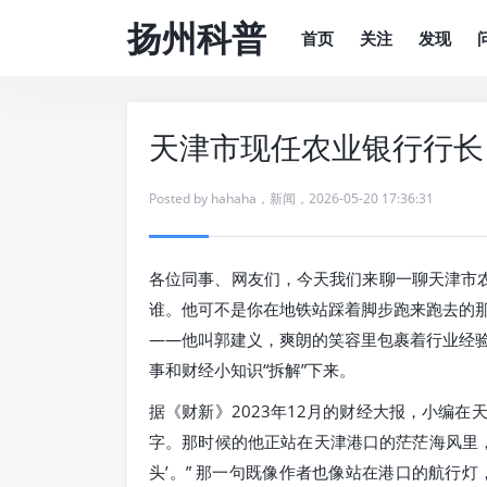
扬州科普
首页
关注
发现
天津市现任农业银行行长
Posted by
hahaha
，
新闻
，
2026-05-20 17:36:31
各位同事、网友们，今天我们来聊一聊天津市农
谁。他可不是你在地铁站踩着脚步跑来跑去的
——他叫郭建义，爽朗的笑容里包裹着行业经
事和财经小知识“拆解”下来。
据《财新》2023年12月的财经大报，小编
字。那时候的他正站在天津港口的茫茫海风里，
头’。” 那一句既像作者也像站在港口的航行