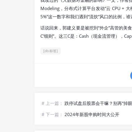
我读过的
《大数据对金融的影响》
一文，作者指
Modeling，分布式计算平台发动“云 CPU 
5%”这一数字和我们遇到“流饮”风口的比例，
话说回来，郭建义要是被挖到“外企”高管的美食
C’细则”。这三C是：Cash（现金流管理），Cap
[db:标签]
# 上一篇：
跌停试盘后股票会干嘛？别再“掉眼
# 下一篇：
2024年新股申购时间大公开