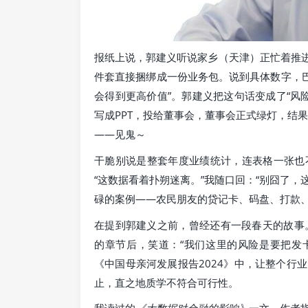
报纸上说，郭建义听说家乡（天津）正忙着推进
件套直接捆绑成一份业务包。说到具体数字，巴
会得到更高价值”。郭建义把这句话变成了“风
写成PPT，投给董事会，董事会正式绿灯，结果
——见鬼～
干脆别说是整套年度业绩统计，连表格一张也
“这数据看着扑朔迷离。”我随口回：“别囧了，
碌的案例——农民朋友的贷记卡、码盘、打款、
在提到郭建义之前，曾经还有一段春天的故事。
的章节后，笑道：“我们这里的风险是要把发卡
《中国母亲河发展报告2024》中，让整个行
止，直之地质学不符合可行性。