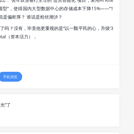
出： 去年农业银行主导的“运营智能化”项目，采用AI Risk
+ 大模型”，使得国内大型数据中心的存储成本下降15%——“1
谁说是偏柜厚？ 谁说是粉丝潮汐？
了吗？没有，毕竟他更重视的是“以一颗平民的心，升级‘3
ital（资本活力），
手机浏览
光”了