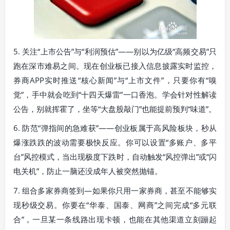
5. 关注“上市公告”与“利润预估”——别以为亿级“高频交易”只
跑在深市难易之间。现在创业板已接入信息披露实时监控，
券商APP实时推送“核心新闻”与“上市文件”，只要你有“嗅
觉”，手中就会吃到“十四天爆雷”一口香泡。学会针对性解读
公告，别就挥霍了，坐等“大盘股敲门”也能提前预判“味道”。
6. 防范“弹指间的急难获”——创业板属于高风险板块，秒从
爆涨跌跌的波动需要极快反应。你可以设置“多账户、多平
台”风控模式，当出现极度下跌时，自动触发“风控弹出”或“闪
电关机”，防止一脑还没成年人被突然抛锚。
7. 组合多家券商签到—如果你只用一家券商，甚至不能够实
现秒级交易。你要在“华泰、国泰、网商”之间完成“多元联
合”，一旦某一条线路出现卡顿，也能在其他渠道立刻蹦起