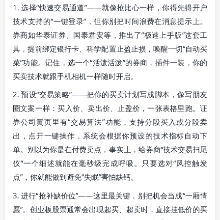
1. 选择“快速交易通道”——就像抢比心一样，你得先得开户
技术支持的“一键登录”，但你别把时间浪费在消息提示上。
券商如华泰证券、国泰君安等，推出了“极速上手版”这套工
具，提前绑定银行卡、科学配置止盈止损，唤醒一切“自动买
菜”功能。记住，选一个“活泼活泼”的券商，插件一装，你的
买卖技术就跟手机相机一样随时开启。
2. 预设“交易策略”——把你的买卖计划写成脚本，像写朋友
圈文案一样：买入价、卖出价、止盈价，一张表格里跑。证
券公司黄页里有“交易算法”功能，支持分段买入或分段卖
出，点开一键操作，系统会根据你预设的技术指标自动下
单。别以为你是在付费卖点，事实上，给券商“技术交易扫尾
仪”一个细述就能在毫秒级完成呼吸。只要选对“风控触发
点”，你就能做到避免“失眠”害怕缺钙。
3. 进行“抢补缺价位”——这里最关键，别把机会当成“一厢情
愿”。创业板股票通常会出现超买、超卖时，直接挂低价的买