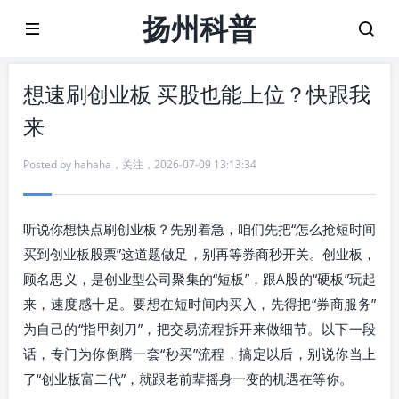
扬州科普
想速刷创业板 买股也能上位？快跟我
来
Posted by
hahaha
，
关注
，
2026-07-09 13:13:34
听说你想快点刷创业板？先别着急，咱们先把“怎么抢短时间
买到创业板股票”这道题做足，别再等券商秒开关。创业板，
顾名思义，是创业型公司聚集的“短板”，跟A股的“硬板”玩起
来，速度感十足。要想在短时间内买入，先得把“券商服务”
为自己的“指甲刻刀”，把交易流程拆开来做细节。以下一段
话，专门为你倒腾一套“秒买”流程，搞定以后，别说你当上
了“创业板富二代”，就跟老前辈摇身一变的机遇在等你。