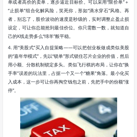
单或者高价的卖单，逐步逼近目标价。可以采用“限价单”＋
“止损单”组合化解风险，笑死你，形如“滴水穿石”风格。再
者，别忘了，股价波动的速度是秒级的，实时调整止盈止损
设定，可让你总能抢到最佳价位。你只需数一数，就知道自
己的K线走势多么“绵羊”般平稳。
4. 用“美股式”买入自提策略——可以把创业板做成类似美股
的“嘉年华模式”，先以“锁单”形式锁住芯片企业的价值，然后
用小额、分散机制锁定多头。类似飞行棋的布局，让你在“换
手率”误差的玩法里，占据一个又一个“糖果”角落。最小化买
入成本，这一步可让你再掏空钱包之前，先把手中的份额“涨
停”。