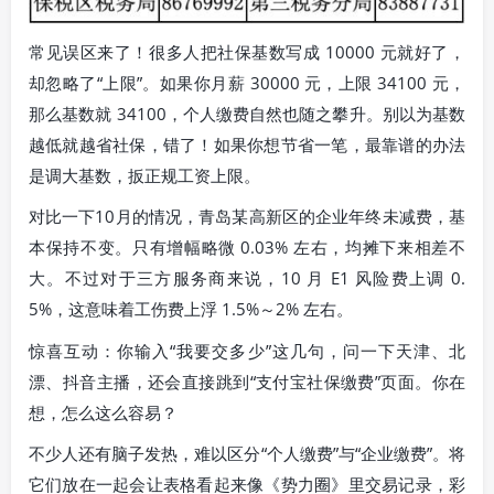
常见误区来了！很多人把社保基数写成 10000 元就好了，
却忽略了“上限”。如果你月薪 30000 元，上限 34100 元，
那么基数就 34100，个人缴费自然也随之攀升。别以为基数
越低就越省社保，错了！如果你想节省一笔，最靠谱的办法
是调大基数，扳正规工资上限。
对比一下10月的情况，青岛某高新区的企业年终未减费，基
本保持不变。只有增幅略微 0.03% 左右，均摊下来相差不
大。不过对于三方服务商来说，10 月 E1 风险费上调 0.
5%，这意味着工伤费上浮 1.5%～2% 左右。
惊喜互动：你输入“我要交多少”这几句，问一下天津、北
漂、抖音主播，还会直接跳到“支付宝社保缴费”页面。你在
想，怎么这么容易？
不少人还有脑子发热，难以区分“个人缴费”与“企业缴费”。将
它们放在一起会让表格看起来像《势力圈》里交易记录，彩